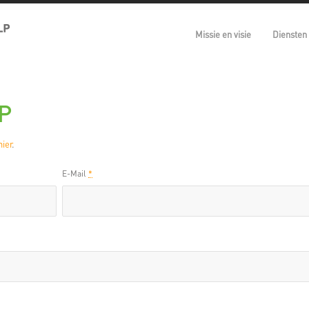
Missie en visie
Diensten
P
hier
.
E-Mail
*