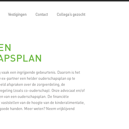
Vestigingen
Contact
Collega’s gezocht
EN
APSPLAN
g vaak een ingrijpende gebeurtenis. Daarom is het
 ex-partner een helder ouderschapsplan op te
beeld afspraken over de zorgverdeling, de
egeling (zoals co-ouderschap). Onze advocaat en/of
llen van een ouderschapsplan. De financiële
 vaststellen van de hoogte van de kinderalimentatie,
in goede handen. Meer weten? Neem vrijblijvend